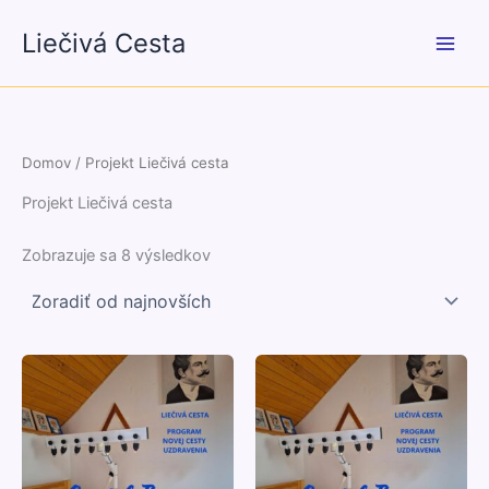
Preskočiť
Liečivá Cesta
na
obsah
Domov
/ Projekt Liečivá cesta
Projekt Liečivá cesta
Zoradené
Zobrazuje sa 8 výsledkov
podľa
najnovších