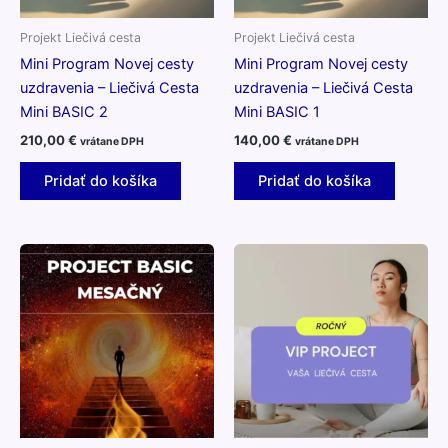
Projekt Liečivá cesta
Projekt Liečivá cesta
Mini Program Novej cesty
Mini Program Novej cesty
uzdravenia – Liečivá Cesta
uzdravenia – Liečivá Cesta
Mini BASIC 2
Mini BASIC 1
210,00
€
140,00
€
vrátane DPH
vrátane DPH
Pridať do košíka
Pridať do košíka