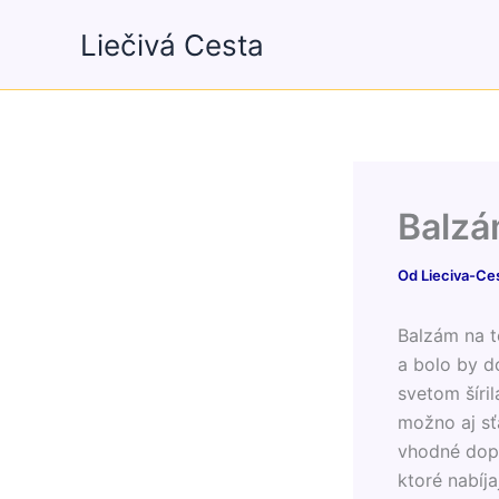
Preskočiť
Liečivá Cesta
na
obsah
Balzá
Od
Lieciva-Ce
Balzám na t
a bolo by d
svetom šíril
možno aj sť
vhodné dopĺň
ktoré nabíja