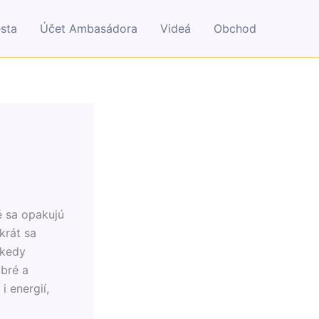
esta
Účet Ambasádora
Videá
Obchod
é sa opakujú
krát sa
ekedy
bré a
i energií,