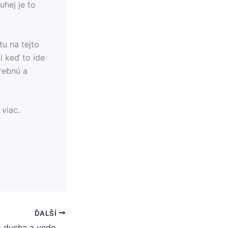
uhej je to
tu na tejto
ti keď to ide
rebnú a
 viac.
ĎALŠÍ
Stav mysle, nášho ducha a vedomia nás samotných