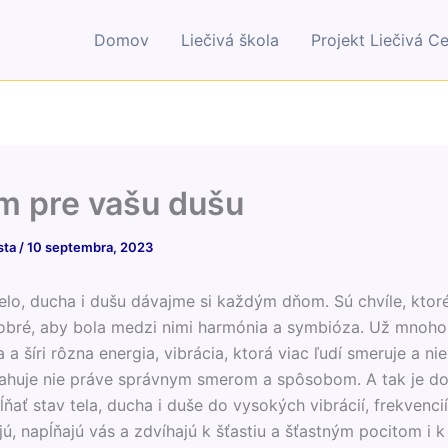
Domov
Liečivá škola
Projekt Liečivá C
m pre vašu dušu
sta
/
10 septembra, 2023
elo, ducha i dušu dávajme si každým dňom. Sú chvíle, ktor
obré, aby bola medzi nimi harmónia a symbióza. Už mnoho
a a šíri rôzna energia, vibrácia, ktorá viac ľudí smeruje a ni
ahuje nie práve správnym smerom a spôsobom. A tak je do
ať stav tela, ducha i duše do vysokých vibrácií, frekvencií 
jú, napĺňajú vás a zdvíhajú k šťastiu a šťastným pocitom i k