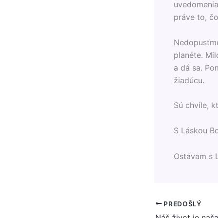
uvedomeni
práve to, čo
Nedopusťme 
planéte. Mil
a dá sa. Po
žiadúcu.
Sú chvíle, k
S Láskou B
Ostávam s 
PREDOŠLÝ
Náš život je naš