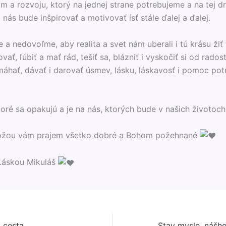
am a
rozvoju, ktorý na jednej strane potrebujeme a na tej dr
 nás bude inšpirovať a motivovať ísť stále ďalej a ďalej.
a nedovoľme, aby realita a svet nám uberali i tú krásu žiť 
ovať, ľúbiť a mať rád, tešiť sa, blázniť i vyskočiť si od rados
máhať, dávať i darovať úsmev, lásku, láskavosť i pomoc pot
toré sa opakujú a je na nás, ktorých bude v našich životoch
ožou vám prajem všetko dobré a Bohom požehnané
Láskou Mikuláš
a cesta