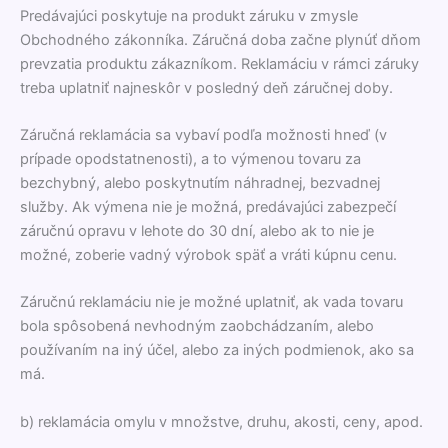
Predávajúci poskytuje na produkt záruku v zmysle
Obchodného zákonníka. Záručná doba začne plynúť dňom
prevzatia produktu zákazníkom. Reklamáciu v rámci záruky
treba uplatniť najneskôr v posledný deň záručnej doby.
Záručná reklamácia sa vybaví podľa možnosti hneď (v
prípade opodstatnenosti), a to výmenou tovaru za
bezchybný, alebo poskytnutím náhradnej, bezvadnej
služby. Ak výmena nie je možná, predávajúci zabezpečí
záručnú opravu v lehote do 30 dní, alebo ak to nie je
možné, zoberie vadný výrobok späť a vráti kúpnu cenu.
Záručnú reklamáciu nie je možné uplatniť, ak vada tovaru
bola spôsobená nevhodným zaobchádzaním, alebo
používaním na iný účel, alebo za iných podmienok, ako sa
má.
b) reklamácia omylu v množstve, druhu, akosti, ceny, apod.