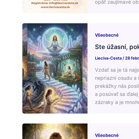
opäť zaujímavé ob
Všeobecné
Ste úžasní, po
Lieciva-Cesta
/
28 feb
Vzdať sa je tá naj
nepriazni osudu a
prekážky nás posi
a posúvať sa ďalej
zázraky a je mno
Všeobecné