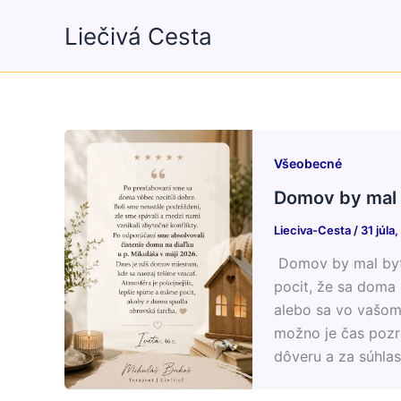
Preskočiť
Liečivá Cesta
na
obsah
Všeobecné
Domov by mal 
Lieciva-Cesta
/
31 júla
Domov by mal byť 
pocit, že sa doma 
alebo sa vo vašom
možno je čas pozri
dôveru a za súhlas