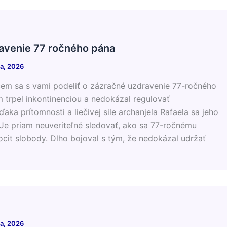
avenie 77 ročného pána
la, 2026
hcem sa s vami podeliť o zázračné uzdravenie 77-ročného
m trpel inkontinenciou a nedokázal regulovať
aka prítomnosti a liečivej sile archanjela Rafaela sa jeho
 Je priam neuveriteľné sledovať, ako sa 77-ročnému
pocit slobody. Dlho bojoval s tým, že nedokázal udržať
la, 2026