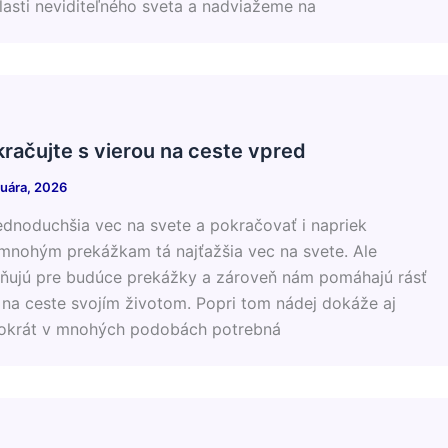
lasti neviditeľného sveta a nadviažeme na
kračujte s vierou na ceste vpred
ruára, 2026
jednoduchšia vec na svete a pokračovať i napriek
 mnohým prekážkam tá najťažšia vec na svete. Ale
lňujú pre budúce prekážky a zároveň nám pomáhajú rásť
 na ceste svojím životom. Popri tom nádej dokáže aj
hokrát v mnohých podobách potrebná