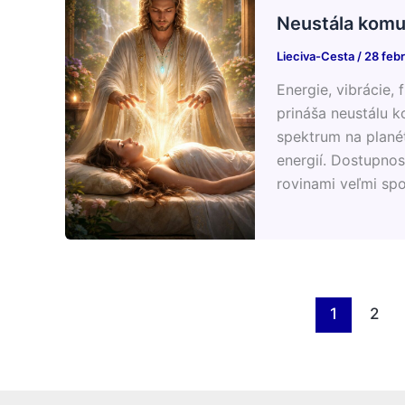
Neustála komu
Lieciva-Cesta
/
28 feb
Energie, vibrácie, 
prináša neustálu 
spektrum na planéte
energií. Dostupno
rovinami veľmi spo
1
2