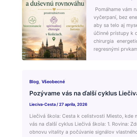
Pomáhame vám nájs
vyčerpaní, bez ene
aby sa telo aj mys
účinné prístupy k 
chirurgia energeti
regresnými prvkam
,
Blog
Všeobecné
Pozývame vás na ďalší cyklus Liečiv
Lieciva-Cesta
/
27 apríla, 2026
Liečivá škola: Cesta k celistvosti ​Miesto, kde
vás na ďalší cyklus Liečivá škola: ​1. Rovina: 
obnovu vitality a počúvanie signálov vlastnéh