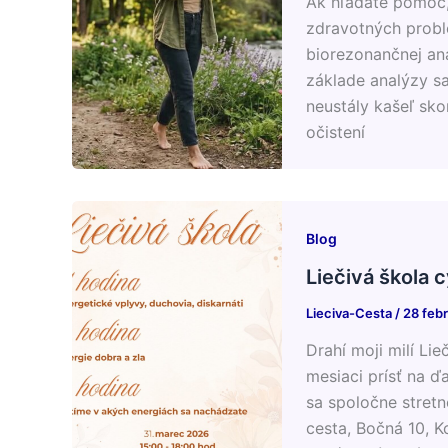
Ak hľadáte pomoc,
zdravotných problém
biorezonančnej ana
základe analýzy sa
neustály kašeľ sko
očistení
Blog
Liečivá škola 
Lieciva-Cesta
/
28 feb
Drahí moji milí Li
mesiaci prísť na ď
sa spoločne stretn
cesta, Bočná 10, K