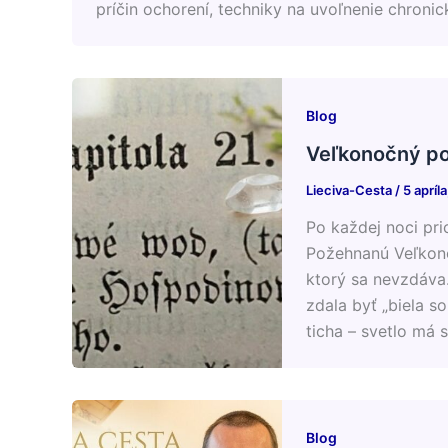
príčin ochorení, techniky na uvoľnenie chroni
Blog
Veľkonočný poz
Lieciva-Cesta
/
5 apríl
Po každej noci pri
Požehnanú Veľkono
ktorý sa nevzdáva.
zdala byť „biela so
ticha – svetlo má s
Blog