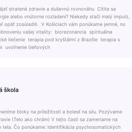
ť stratené zdravie a duševnú rovnováhu Cítite sa
rgie alebo vnútorne rozladení? Niekedy stačí malý impulz,
eľ opäť zosúladili. V Košiciach vám ponúkame jemné, no
obnoveniu vašej vitality: biorezonancia spirituálna
cké liečenie terapia pod kryštálmi z Brazílie terapia s
i uvoľnenie tieňových
á škola
 meníme bloky na príležitosti a bolesť na silu. Pozývame
Zdravie (Telo ako chrám) ​V tejto časti sa zameriame na
o tela. ​Čo ponúkame: Identifikácia psychosomatických