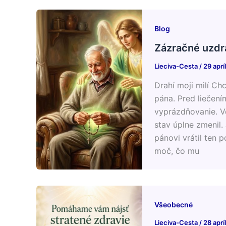
Blog
Zázračné uzdr
Lieciva-Cesta
/
29 aprí
Drahí moji milí C
pána. Pred liečení
vyprázdňovanie. Vď
stav úplne zmenil.
pánovi vrátil ten 
moč, čo mu
Všeobecné
Lieciva-Cesta
/
28 aprí