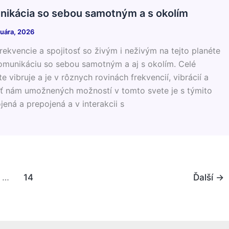
nikácia so sebou samotným a s okolím
ruára, 2026
frekvencie a spojitosť so živým i neživým na tejto planéte
komunikáciu so sebou samotným a aj s okolím. Celé
 vibruje a je v rôznych rovinách frekvencií, vibrácií a
sť nám umožnených možností v tomto svete je s týmito
jená a prepojená a v interakcii s
…
14
Ďalší
→