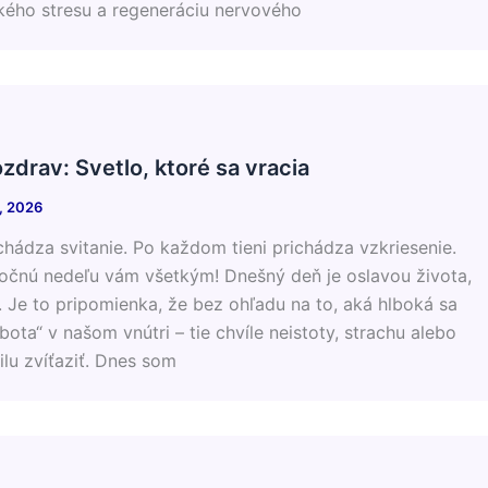
ckého stresu a regeneráciu nervového
drav: Svetlo, ktoré sa vracia
a, 2026
chádza svitanie. Po každom tieni prichádza vzkriesenie. ​
čnú nedeľu vám všetkým! ​Dnešný deň je oslavou života,
 Je to pripomienka, že bez ohľadu na to, aká hlboká sa
bota“ v našom vnútri – tie chvíle neistoty, strachu alebo
ilu zvíťaziť. ​Dnes som