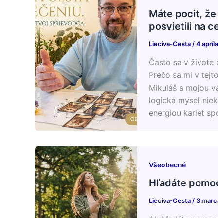
Máte pocit, že
posvietili na c
Lieciva-Cesta
/
4 apríl
​Často sa v život
Prečo sa mi v tejto
Mikuláš a mojou v
logická myseľ niek
energiou kariet s
Všeobecné
Hľadáte pomoc
Lieciva-Cesta
/
3 marc