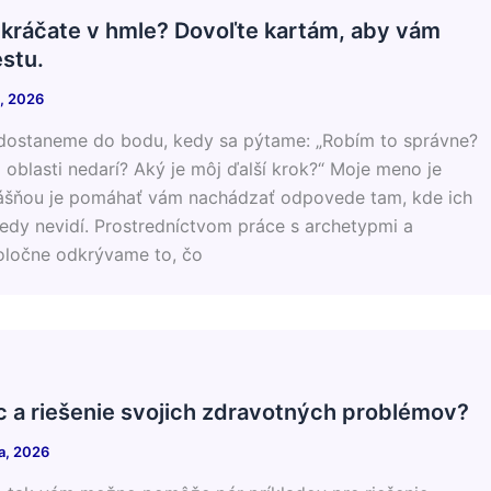
 kráčate v hmle? Dovoľte kartám, aby vám
estu.
a, 2026
e dostaneme do bodu, kedy sa pýtame: „Robím to správne?
 oblasti nedarí? Aký je môj ďalší krok?“ ​Moje meno je
ášňou je pomáhať vám nachádzať odpovede tam, kde ich
edy nevidí. Prostredníctvom práce s archetypmi a
poločne odkrývame to, čo
 a riešenie svojich zdravotných problémov?
a, 2026