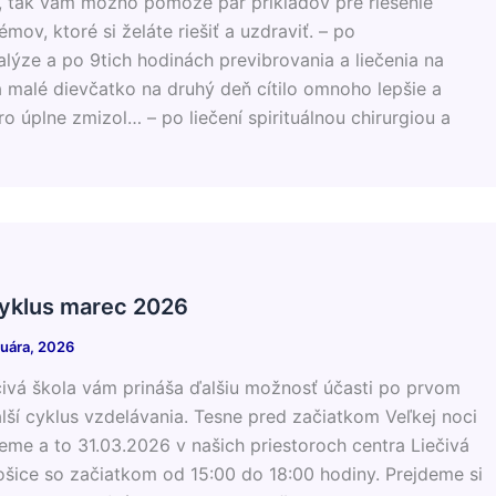
 tak vám možno pomôže pár príkladov pre riešenie
ov, ktoré si želáte riešiť a uzdraviť. – po
lýze a po 9tich hodinách previbrovania a liečenia na
 malé dievčatko na druhý deň cítilo omnoho lepšie a
ro úplne zmizol… – po liečení spirituálnou chirurgiou a
cyklus marec 2026
ruára, 2026
ečivá škola vám prináša ďalšiu možnosť účasti po prvom
alší cyklus vzdelávania. Tesne pred začiatkom Veľkej noci
eme a to 31.03.2026 v našich priestoroch centra Liečivá
ošice so začiatkom od 15:00 do 18:00 hodiny. Prejdeme si