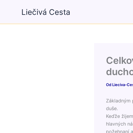
Preskočiť
Liečivá Cesta
na
obsah
Celko
ducho
Od
Lieciva-Ce
Základným p
duše.
Keďže žijem
hlavných nás
požehnaní a