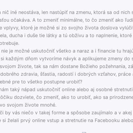
 nič iné neostáva, len nastúpiť na zmenu, ktorá sa od nich 
ťou očakáva. A to zmeniť minimálne, to čo zmeniť ako ľud
e vplyvy, ktoré je možné si zo svojho života doslova vylúči
ela, ducha i duše tie látky a tú obživu a to naplnenie, ktoré
otrebuje.
ie je možné uskutočniť všetko a naraz a i financie tu hrajú 
 si každým dňom vytvoríme návyk a aplikujeme zmeny do 
 svojom živote, tak sa nám dostane Božieho požehnania, z
dobrého zdravia, šťastia, radostí i dobrých vzťahov, práce 
rebné pre to všetko postupne urobiť?
ám taký nápad uskutočniť online alebo aj osobné stretnuti
rôčiku dozviete, čo zmeniť, ako to urobiť, ako sa prirodzen
vo svojom živote mnohé.
 či by vás niečo v takej forme a spôsobe zaujímalo a v akej
e si želali prvý online vstup a stretnutie na Facebooku ale