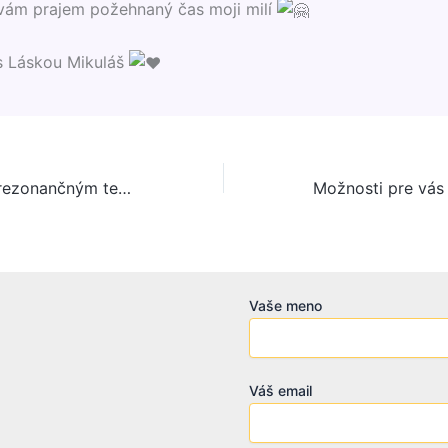
ám prajem požehnaný čas moji milí
s Láskou Mikuláš
Pomoc liečením rezonančným terapeutickým programom cez Medicínsky prostriedok HEALY
Vaše meno
Váš email