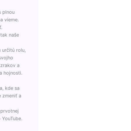
s plnou
ia vieme.
ť.
 tak naše
určitú rolu,
svojho
ázrakov a
a hojnosti.
a, kde sa
e zmeniť a
 prvotnej
bo YouTube.