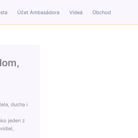
esta
Účet Ambasádora
Videá
Obchod
lom,
ela, ducha i
ako jeden z
idiel,