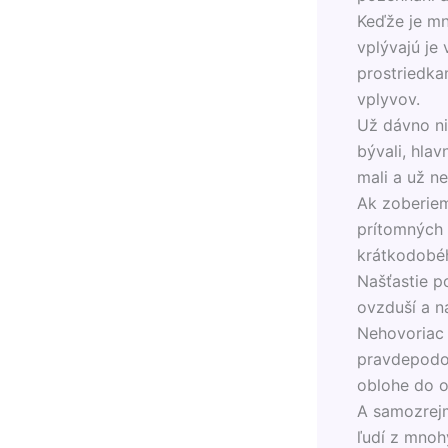
Keďže je mn
vplývajú je 
prostriedk
vplyvov.
Už dávno ni
bývali, hlav
mali a už n
Ak zoberie
prítomných l
krátkodobéh
Našťastie p
ovzduší a n
Nehovoriac 
pravdepodob
oblohe do o
A samozrejm
ľudí z mnohý