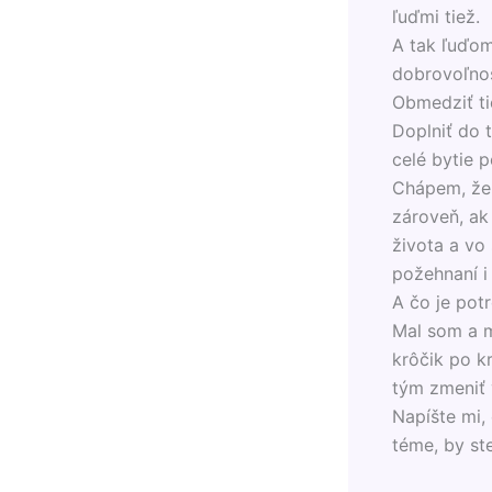
ľuďmi tiež.
A tak ľuďom
dobrovoľnos
Obmedziť ti
Doplniť do t
celé bytie p
Chápem, že n
zároveň, ak
života a vo
požehnaní i 
A čo je pot
Mal som a m
krôčik po k
tým zmeniť 
Napíšte mi,
téme, by st