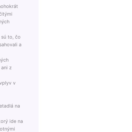
nohokrát
čitými
ných
 sú to, čo
sahovali a
ných
 ani z
vplyv v
etadlá na
orý ide na
motnými