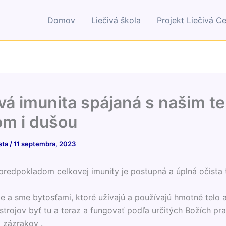
Domov
Liečivá škola
Projekt Liečivá C
vá imunita spájaná s našim te
m i dušou
sta
/
11 septembra, 2023
redpokladom celkovej imunity je postupná a úplná očista t
e a sme bytosťami, ktoré užívajú a používajú hmotné telo 
trojov byť tu a teraz a fungovať podľa určitých Božích prav
 zázrakov .