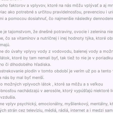
oho faktorov a vplyvov, ktoré na nás môžu vplývať a aj m
viac ako potrebné s určitou pravidelnosťou, prevenciou i ur
ami a pomocou dosiahnuť, čo najmenšie následky dennoden
e je tajomstvom, že dnešné potraviny, ovocie i zelenina nie
ne, čo sa vitamínov a nutričnej i inej hodnoty týka, ktoré ob
emajú.
me do úvahy vplyvy vody z vodovodu, balenej vody a mož
átok, ktoré by tam nemali byť, tak tiež to nie je v poriadku
o či dlhodobého hľadiska.
ostrekovanie plodín v tomto období je verím už po a tento 
a nás by mal byť menší.
o možných vplyvoch látok , ktoré sa môžu a s veľkou
nosťou nachádzajú v aerosóle, ktorý vypúšťajú niektoré li
vzdušia.
e vplyv psychický, emocionálny, myšlienkový, mentálny, kt
ch strán cez televíziu, médiá, rádiá, internet a i medzi sa