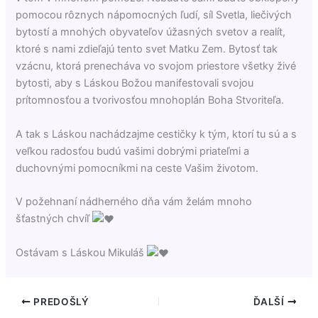
pomocou rôznych nápomocných ľudí, síl Svetla,
liečivých
bytostí a mnohých obyvateľov úžasných svetov a realít,
ktoré s nami zdieľajú tento svet Matku Zem. Bytosť tak
vzácnu, ktorá prenecháva vo svojom priestore všetky živé
bytosti, aby s Láskou Božou manifestovali svojou
prítomnosťou a tvorivosťou mnohoplán Boha Stvoriteľa.
A tak s Láskou nachádzajme cestičky k tým, ktorí tu sú a s
veľkou radosťou budú vašimi dobrými priateľmi a
duchovnými pomocníkmi na ceste Vašim životom.
V požehnaní nádherného dňa vám želám mnoho
šťastných chvíľ
Ostávam s Láskou Mikuláš
PREDOŠLÝ
ĎALŠÍ