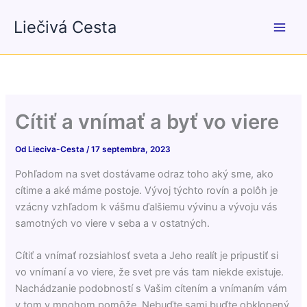
Preskočiť
Liečivá Cesta
na
obsah
Cítiť a vnímať a byť vo viere
Od
Lieciva-Cesta
/
17 septembra, 2023
Pohľadom na svet dostávame odraz toho aký sme, ako
cítime a aké máme postoje. Vývoj týchto rovín a polôh je
vzácny vzhľadom k vášmu ďalšiemu vývinu a vývoju vás
samotných vo viere v seba a v ostatných.
Cítiť a vnímať rozsiahlosť sveta a Jeho realít je pripustiť si
vo vnímaní a vo viere, že svet pre vás tam niekde existuje.
Nachádzanie podobností s Vašim cítením a vnímaním vám
v tom v mnohom pomôže. Nebuďte sami buďte obklopený