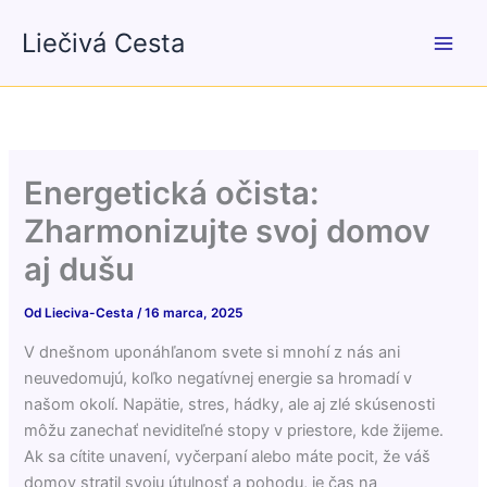
Preskočiť
Liečivá Cesta
na
obsah
Energetická očista:
Zharmonizujte svoj domov
aj dušu
Od
Lieciva-Cesta
/
16 marca, 2025
V dnešnom uponáhľanom svete si mnohí z nás ani
neuvedomujú, koľko negatívnej energie sa hromadí v
našom okolí. Napätie, stres, hádky, ale aj zlé skúsenosti
môžu zanechať neviditeľné stopy v priestore, kde žijeme.
Ak sa cítite unavení, vyčerpaní alebo máte pocit, že váš
domov stratil svoju útulnosť a pohodu, je čas na