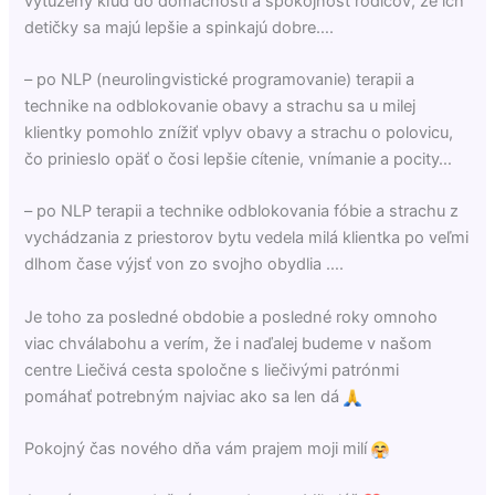
vytúžený kľud do domácnosti a spokojnosť rodičov, že ich
detičky sa majú lepšie a spinkajú dobre….
– po NLP (neurolingvistické programovanie) terapii a
technike na odblokovanie obavy a strachu sa u milej
klientky pomohlo znížiť vplyv obavy a strachu o polovicu,
čo prinieslo opäť o čosi lepšie cítenie, vnímanie a pocity…
– po NLP terapii a technike odblokovania fóbie a strachu z
vychádzania z priestorov bytu vedela milá klientka po veľmi
dlhom čase výjsť von zo svojho obydlia ….
Je toho za posledné obdobie a posledné roky omnoho
viac chválabohu a verím, že i naďalej budeme v našom
centre Liečivá cesta spoločne s liečivými patrónmi
pomáhať potrebným najviac ako sa len dá
Pokojný čas nového dňa vám prajem moji milí