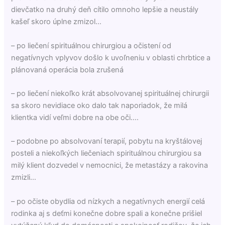
dievčatko na druhý deň cítilo omnoho lepšie a neustály
kašeľ skoro úplne zmizol…
– po liečení spirituálnou chirurgiou a očistení od
negatívnych vplyvov došlo k uvoľneniu v oblasti chrbtice a
plánovaná operácia bola zrušená
– po liečení niekoľko krát absolvovanej spirituálnej chirurgii
sa skoro nevidiace oko dalo tak naporiadok, že milá
klientka vidí veľmi dobre na obe oči….
– podobne po absolvovaní terapií, pobytu na kryštálovej
posteli a niekoľkých liečeniach spirituálnou chirurgiou sa
milý klient dozvedel v nemocnici, že metastázy a rakovina
zmizli…
– po očiste obydlia od nízkych a negatívnych energií celá
rodinka aj s deťmi konečne dobre spali a konečne prišiel