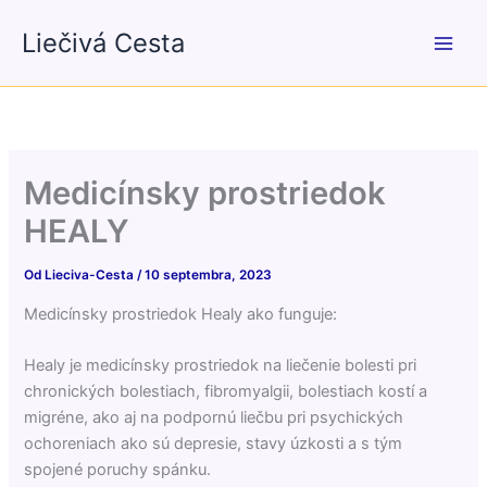
Preskočiť
Liečivá Cesta
na
obsah
Medicínsky prostriedok
HEALY
Od
Lieciva-Cesta
/
10 septembra, 2023
Medicínsky prostriedok Healy ako funguje:
Healy je medicínsky prostriedok na liečenie bolesti pri
chronických bolestiach, fibromyalgii, bolestiach kostí a
migréne, ako aj na podpornú liečbu pri psychických
ochoreniach ako sú depresie, stavy úzkosti a s tým
spojené poruchy spánku.