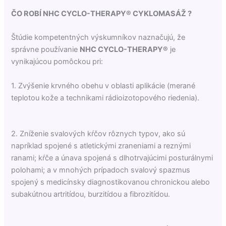
ČO ROBÍ NHC CYCLO-THERAPY® CYKLOMASÁŽ ?
Štúdie kompetentných výskumníkov naznačujú, že
správne používanie
NHC CYCLO-THERAPY®
je
vynikajúcou pomôckou pri:
1. Zvýšenie krvného obehu v oblasti aplikácie (merané
teplotou kože a technikami rádioizotopového riedenia).
2. Zníženie svalových kŕčov rôznych typov, ako sú
napríklad spojené s atletickými zraneniami a reznými
ranami; kŕče a únava spojená s dlhotrvajúcimi posturálnymi
polohami; a v mnohých prípadoch svalový spazmus
spojený s medicínsky diagnostikovanou chronickou alebo
subakútnou artritídou, burzitídou a fibrozitídou.