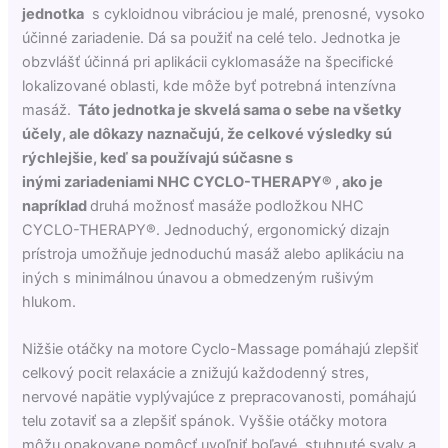
jednotka
s cykloidnou vibráciou je malé, prenosné, vysoko
účinné zariadenie. Dá sa použiť na celé telo. Jednotka je
obzvlášť účinná pri aplikácii cyklomasáže na špecifické
lokalizované oblasti, kde môže byť potrebná intenzívna
masáž.
Táto jednotka je skvelá sama o sebe na všetky
účely, ale dôkazy naznačujú, že celkové výsledky sú
rýchlejšie, keď sa používajú súčasne s
inými zariadeniami NHC CYCLO-THERAPY® , ako je
napríklad
druhá možnosť masáže podložkou NHC
CYCLO-THERAPY®. Jednoduchý, ergonomický dizajn
prístroja umožňuje jednoduchú masáž alebo aplikáciu na
iných s minimálnou únavou a obmedzeným rušivým
hlukom.
Nižšie otáčky na motore Cyclo-Massage pomáhajú zlepšiť
celkový pocit relaxácie a znižujú každodenný stres,
nervové napätie vyplývajúce z prepracovanosti, pomáhajú
telu zotaviť sa a zlepšiť spánok. Vyššie otáčky motora
môžu opakovane pomôcť uvoľniť boľavé, stuhnuté svaly a