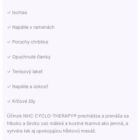
✓ Ischias
✓ Napätie v ramenách
✓ Poruchy chrbtice
✓ Opuchnuté členky
✓ Tenisový lakeť
✓ Napätie a úzkosť
✓ Kŕčové žily
Účinok NHC CYCLO-THERAPY® prechádza a prenáša sa
hlboko a široko cez mäkké a kostné tkanivá ako jemná, a
vytvára tak aj upokojujúcu
hĺbkov
ú masáž.