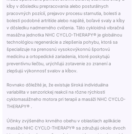
kĺby v dôsledku prepracovania alebo posturálnych
pracovných pozícií, prejavov procesu starnutia, bolesti a
bolesti podobné artritíde alebo napäté, boľavé svaly a kĺby
v dôsledku nadmerného cvičenia. Táto cykloidná vibračná
masážna jednotka NHC CYCLO-THERAPY® je globálnou
technológiou regenerácie a zlepšenia pohybu, ktorá sa
špecializuje na prenosnú vysokovýkonnú športovú
medicínu a ortopedické zariadenia, ktoré poskytujú
preventívnu liečbu, urýchľujú zotavenie zo zranení a
zlepšujú výkonnosť svalov a kĺbov.
Rovnako dôležité je, že existuje široká individuálna
variabilita v senzorickej reakcii na rôzne rýchlosti
cyklomasážneho motora pri terapii a masáži NHC CYCLO-
THERAPY® .
Účinky zvýšeného krvného obehu v oblastiach aplikácie
masáže NHC CYCLO-THERAPY® sa združujú okolo dvoch