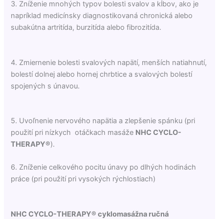
3. Zníženie mnohých typov bolesti svalov a kĺbov, ako je
napríklad medicínsky diagnostikovaná chronická alebo
subakútna artritída, burzitída alebo fibrozitída.
4. Zmiernenie bolesti svalových napätí, menších natiahnutí,
bolestí dolnej alebo hornej chrbtice a svalových bolestí
spojených s únavou.
5. Uvoľnenie nervového napätia a zlepšenie spánku (pri
použití pri nízkych otáčkach masáže
NHC CYCLO-
THERAPY®
).
6. Zníženie celkového pocitu únavy po dlhých hodinách
práce (pri použití pri vysokých rýchlostiach)
NHC CYCLO-THERAPY® cyklomasážna ručná