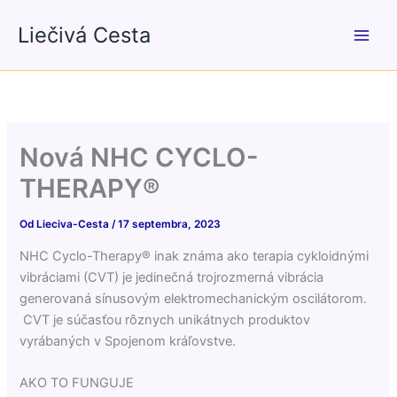
Preskočiť
Liečivá Cesta
na
obsah
Nová NHC CYCLO-
THERAPY®
Od
Lieciva-Cesta
/
17 septembra, 2023
NHC Cyclo-Therapy® inak známa ako terapia cykloidnými
vibráciami (CVT) je jedinečná trojrozmerná vibrácia
generovaná sínusovým elektromechanickým oscilátorom.
CVT je súčasťou rôznych unikátnych produktov
vyrábaných v Spojenom kráľovstve.
AKO TO FUNGUJE