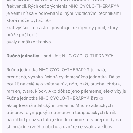
frekvencii. Rýchlosť zrýchlenia NHC CYCLO-THERAPY®
je veľmi nízka v porovnaní s inými vibračnými technikami,
ktorá môže byť až 50-
krát vyššia. To často spôsobuje nepríjemný pocit, ktorý
môže poškodiť
svaly a mäkké tkanivo.
Ručná jednotka
Hand Unit NHC CYCLO-THERAPY®
Ručná jednotka NHC CYCLO-THERAPY® je malá,
prenosná, vysoko účinná cyklomasážna jednotka. Dá sa
použiť na celé telo vrátane rúk, nôh, paží, brucha, chrbta,
ramien, tváre, kĺbov. Ako dôkaz jeho priemernej efektivity je
Ručná jednotka NHC CYCLO-THERAPY® široko
akceptovaná atletickými trénermi. Mnoho atletických
trénerov, olympijských trénerov a terapeutických kliník
napríklad používa túto jednotku namiesto starej módy na
stimuláciu krvného obehu a uvoľnenie svalov a kĺbov.