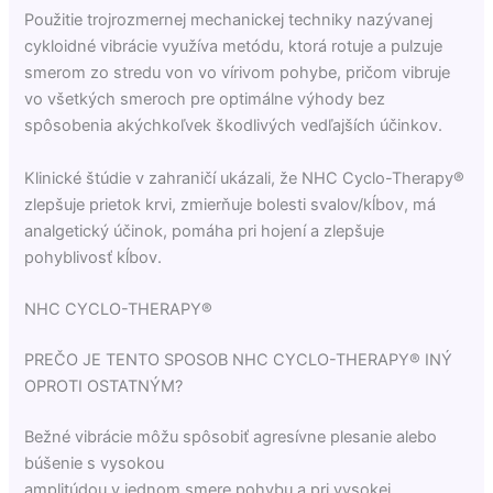
Použitie trojrozmernej mechanickej techniky nazývanej
cykloidné vibrácie využíva metódu, ktorá rotuje a pulzuje
smerom zo stredu von vo vírivom pohybe, pričom vibruje
vo všetkých smeroch pre optimálne výhody bez
spôsobenia akýchkoľvek škodlivých vedľajších účinkov.
Klinické štúdie v zahraničí ukázali, že NHC Cyclo-Therapy®
zlepšuje prietok krvi, zmierňuje bolesti svalov/kĺbov, má
analgetický účinok, pomáha pri hojení a zlepšuje
pohyblivosť kĺbov.
NHC CYCLO-THERAPY®
PREČO JE TENTO SPOSOB NHC CYCLO-THERAPY® INÝ
OPROTI OSTATNÝM?
Bežné vibrácie môžu spôsobiť agresívne plesanie alebo
búšenie s vysokou
amplitúdou v jednom smere pohybu a pri vysokej