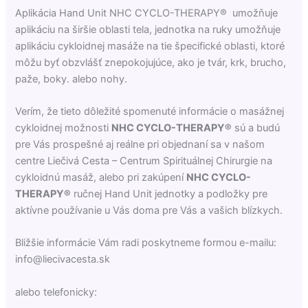
Aplikácia Hand Unit NHC CYCLO-THERAPY® umožňuje
aplikáciu na širšie oblasti tela, jednotka na ruky umožňuje
aplikáciu cykloidnej masáže na tie špecifické oblasti, ktoré
môžu byť obzvlášť znepokojujúce, ako je tvár, krk, brucho,
paže, boky. alebo nohy.
Verím, že tieto dôležité spomenuté informácie o masážnej
cykloidnej možnosti
NHC CYCLO-THERAPY®
sú a budú
pre Vás prospešné aj reálne pri objednaní sa v našom
centre Liečivá Cesta – Centrum Spirituálnej Chirurgie na
cykloidnú masáž, alebo pri zakúpení
NHC CYCLO-
THERAPY®
ručnej Hand Unit jednotky a podložky pre
aktívne používanie u Vás doma pre Vás a vašich blízkych.
Bližšie informácie Vám radi poskytneme formou e-mailu:
info@liecivacesta.sk
alebo telefonicky: