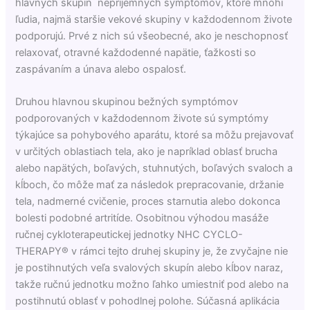
hlavných skupín nepríjemných symptómov, ktoré mnohí
ľudia, najmä staršie vekové skupiny v každodennom živote
podporujú. Prvé z nich sú všeobecné, ako je neschopnosť
relaxovať, otravné každodenné napätie, ťažkosti so
zaspávaním a únava alebo ospalosť.
Druhou hlavnou skupinou bežných symptómov
podporovaných v každodennom živote sú symptómy
týkajúce sa pohybového aparátu, ktoré sa môžu prejavovať
v určitých oblastiach tela, ako je napríklad oblasť brucha
alebo napätých, boľavých, stuhnutých, boľavých svaloch a
kĺboch, čo môže mať za následok prepracovanie, držanie
tela, nadmerné cvičenie, proces starnutia alebo dokonca
bolesti podobné artritíde. Osobitnou výhodou masáže
ručnej cykloterapeutickej jednotky NHC CYCLO-
THERAPY® v rámci tejto druhej skupiny je, že zvyčajne nie
je postihnutých veľa svalových skupín alebo kĺbov naraz,
takže ručnú jednotku možno ľahko umiestniť pod alebo na
postihnutú oblasť v pohodlnej polohe. Súčasná aplikácia