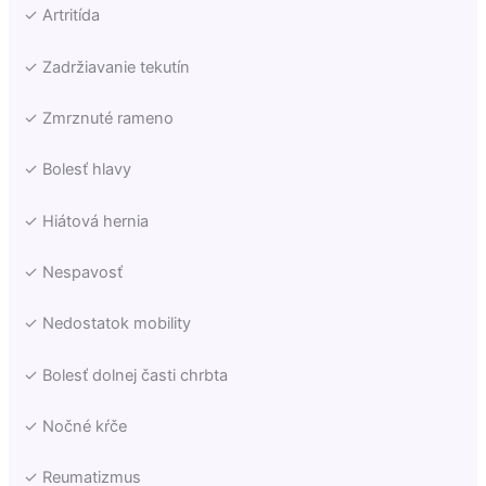
✓ Artritída
✓ Zadržiavanie tekutín
✓ Zmrznuté rameno
✓ Bolesť hlavy
✓ Hiátová hernia
✓ Nespavosť
✓ Nedostatok mobility
✓ Bolesť dolnej časti chrbta
✓ Nočné kŕče
✓ Reumatizmus