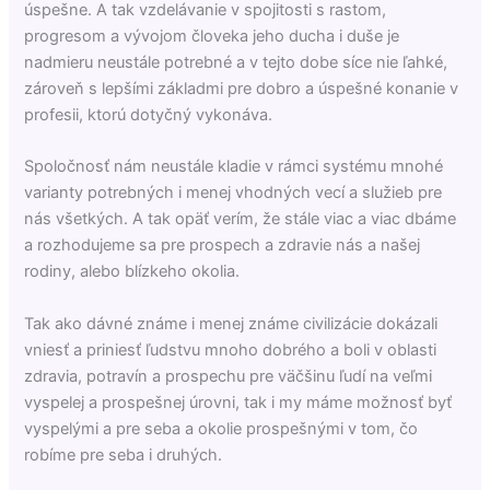
úspešne. A tak vzdelávanie v spojitosti s rastom,
progresom a vývojom človeka jeho ducha i duše je
nadmieru neustále potrebné a v tejto dobe síce nie ľahké,
zároveň s lepšími základmi pre dobro a úspešné konanie v
profesii, ktorú dotyčný vykonáva.
Spoločnosť nám neustále kladie v rámci systému mnohé
varianty potrebných i menej vhodných vecí a služieb pre
nás všetkých. A tak opäť verím, že stále viac a viac dbáme
a rozhodujeme sa pre prospech a zdravie nás a našej
rodiny, alebo blízkeho okolia.
Tak ako dávné známe i menej známe civilizácie dokázali
vniesť a priniesť ľudstvu mnoho dobrého a boli v oblasti
zdravia, potravín a prospechu pre väčšinu ľudí na veľmi
vyspelej a prospešnej úrovni, tak i my máme možnosť byť
vyspelými a pre seba a okolie prospešnými v tom, čo
robíme pre seba i druhých.