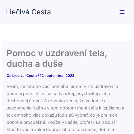
Preskočiť
Liečivá Cesta
na
obsah
Pomoc v uzdravení tela,
ducha a duše
Od
Lieciva-Cesta
/
12 septembra, 2023
Verím, že mnoho vecí pomáha ľuďom v ich uzdravení a
pomoci pre nich, či už na fyzickej, psychickej alebo
duchovnej úrovni. A rovnako verím, že vedomie a
uvedomenie ľudí sa v tom dobrom mení stále k lepšiemu a
tak omnoho viac dokážu ľudia sú vybrať, čo je pre nich
dobré a prospešné. Keďže v každej profesii sa nájdu tí,
ktorí to vedia veľmi dobre alebo o čosi menej dobre a