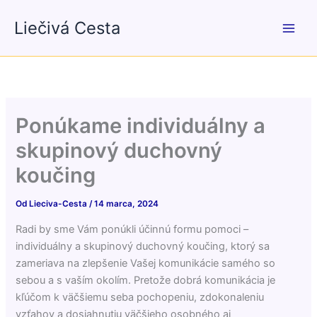
Preskočiť
Liečivá Cesta
na
obsah
Ponúkame individuálny a
skupinový duchovný
koučing
Od
Lieciva-Cesta
/
14 marca, 2024
Radi by sme Vám ponúkli účinnú formu pomoci –
individuálny a skupinový duchovný koučing, ktorý sa
zameriava na zlepšenie Vašej komunikácie samého so
sebou a s vaším okolím. Pretože dobrá komunikácia je
kľúčom k väčšiemu seba pochopeniu, zdokonaleniu
vzťahov a dosiahnutiu väčšieho osobného aj