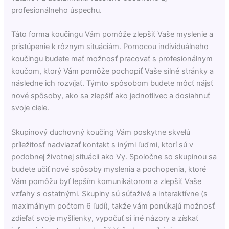
profesionálneho úspechu.
Táto forma koučingu Vám pomôže zlepšiť Vaše myslenie a
pristúpenie k rôznym situáciám. Pomocou individuálneho
koučingu budete mať možnosť pracovať s profesionálnym
koučom, ktorý Vám pomôže pochopiť Vaše silné stránky a
následne ich rozvíjať. Týmto spôsobom budete môcť nájsť
nové spôsoby, ako sa zlepšiť ako jednotlivec a dosiahnuť
svoje ciele.
Skupinový duchovný koučing Vám poskytne skvelú
príležitosť nadviazať kontakt s inými ľuďmi, ktorí sú v
podobnej životnej situácii ako Vy. Spoločne so skupinou sa
budete učiť nové spôsoby myslenia a pochopenia, ktoré
Vám pomôžu byť lepším komunikátorom a zlepšiť Vaše
vzťahy s ostatnými. Skupiny sú súťaživé a interaktívne (s
maximálnym počtom 6 ľudí), takže vám ponúkajú možnosť
zdieľať svoje myšlienky, vypočuť si iné názory a získať