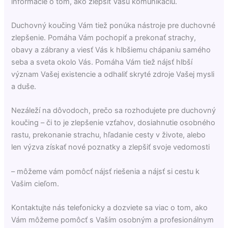
informácie o tom, ako zlepšiť Vašu komunikáciu.
Duchovný koučing Vám tiež ponúka nástroje pre duchovné
zlepšenie. Pomáha Vám pochopiť a prekonať strachy,
obavy a zábrany a viesť Vás k hlbšiemu chápaniu samého
seba a sveta okolo Vás. Pomáha Vám tiež nájsť hlbší
význam Vašej existencie a odhaliť skryté zdroje Vašej mysli
a duše.
Nezáleží na dôvodoch, prečo sa rozhodujete pre duchovný
koučing – či to je zlepšenie vzťahov, dosiahnutie osobného
rastu, prekonanie strachu, hľadanie cesty v živote, alebo
len výzva získať nové poznatky a zlepšiť svoje vedomosti
– môžeme vám pomôcť nájsť riešenia a nájsť si cestu k
Vašim cieľom.
Kontaktujte nás telefonicky a dozviete sa viac o tom, ako
Vám môžeme pomôcť s Vaším osobným a profesionálnym