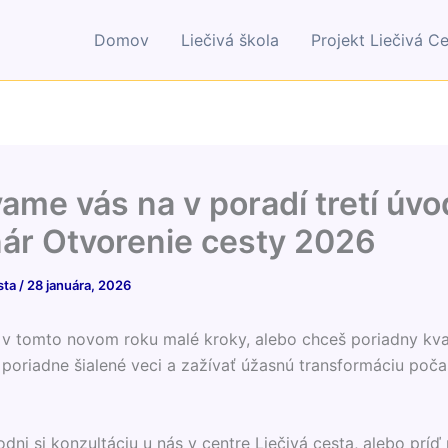
Domov
Liečivá škola
Projekt Liečivá C
ame vás na v poradí tretí úv
ár Otvorenie cesty 2026
sta
/
28 januára, 2026
 v tomto novom roku malé kroky, alebo chceš poriadny kv
 poriadne šialené veci a zažívať úžasnú transformáciu poča
dni si konzultáciu u nás v centre Liečivá cesta, alebo príď