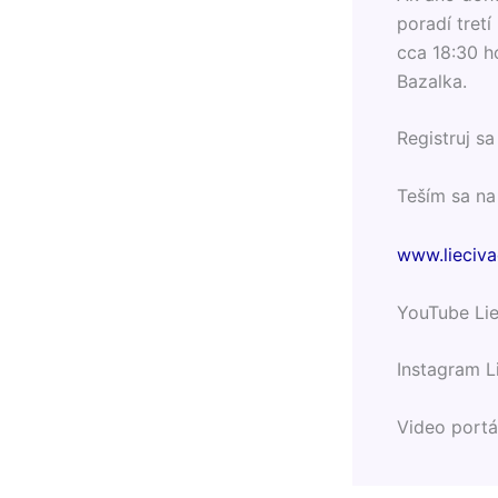
poradí tret
cca 18:30 h
Bazalka.
Registruj s
Teším sa n
www.lieciva
YouTube Lie
Instagram L
Video portá