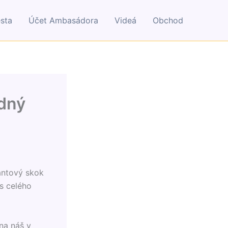
esta
Účet Ambasádora
Videá
Obchod
odný
antový skok
s celého
 na náš v