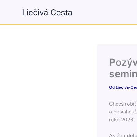
Preskočiť
Liečivá Cesta
na
obsah
Pozýv
semin
Od
Lieciva-Ce
Chceš robiť
a dosiahnuť
roka 2026.
Ak áno doho