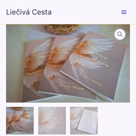
Preskočiť
Liečivá Cesta
na
obsah