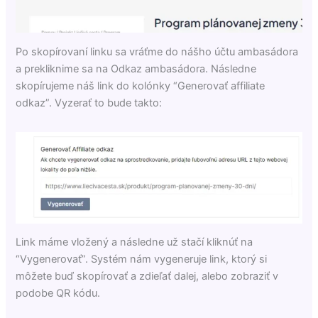
Po skopírovaní linku sa vráťme do nášho účtu ambasádora
a prekliknime sa na Odkaz ambasádora. Následne
skopírujeme náš link do kolónky “Generovať affiliate
odkaz”. Vyzerať to bude takto:
Link máme vložený a následne už stačí kliknúť na
“Vygenerovať”. Systém nám vygeneruje link, ktorý si
môžete buď skopírovať a zdieľať dalej, alebo zobraziť v
podobe QR kódu.