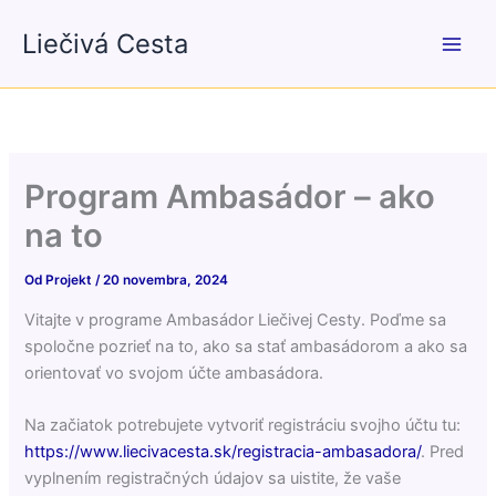
Preskočiť
Liečivá Cesta
na
obsah
Program Ambasádor – ako
na to
Od
Projekt
/
20 novembra, 2024
Vitajte v programe Ambasádor Liečivej Cesty. Poďme sa
spoločne pozrieť na to, ako sa stať ambasádorom a ako sa
orientovať vo svojom účte ambasádora.
Na začiatok potrebujete vytvoriť registráciu svojho účtu tu:
https://www.liecivacesta.sk/registracia-ambasadora/
. Pred
vyplnením registračných údajov sa uistite, že vaše