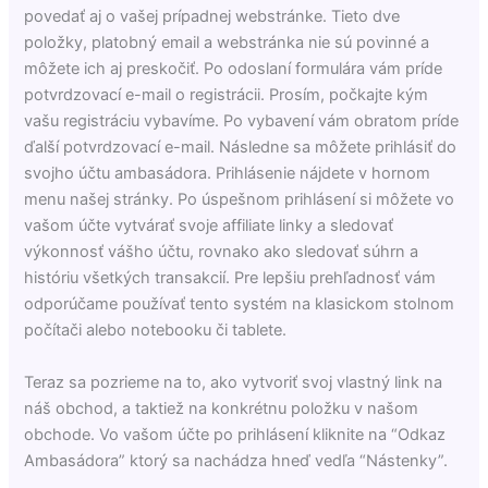
povedať aj o vašej prípadnej webstránke. Tieto dve
položky, platobný email a webstránka nie sú povinné a
môžete ich aj preskočiť. Po odoslaní formulára vám príde
potvrdzovací e-mail o registrácii. Prosím, počkajte kým
vašu registráciu vybavíme. Po vybavení vám obratom príde
ďalší potvrdzovací e-mail. Následne sa môžete prihlásiť do
svojho účtu ambasádora. Prihlásenie nájdete v hornom
menu našej stránky. Po úspešnom prihlásení si môžete vo
vašom účte vytvárať svoje affiliate linky a sledovať
výkonnosť vášho účtu, rovnako ako sledovať súhrn a
históriu všetkých transakcií. Pre lepšiu prehľadnosť vám
odporúčame používať tento systém na klasickom stolnom
počítači alebo notebooku či tablete.
Teraz sa pozrieme na to, ako vytvoriť svoj vlastný link na
náš obchod, a taktiež na konkrétnu položku v našom
obchode. Vo vašom účte po prihlásení kliknite na “Odkaz
Ambasádora” ktorý sa nachádza hneď vedľa “Nástenky”.