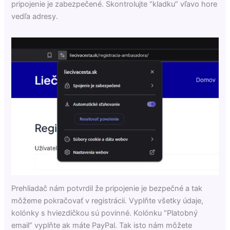
pripojenie je zabezpečené. Skontrolujte “kladku” vľavo hore
vedľa adresy.
Prehliadač nám potvrdil že pripojenie je bezpečné a tak
môžeme pokračovať v registrácii. Vyplňte všetky údaje,
kolónky s hviezdičkou sú povinné. Kolónku “Platobný
email” vyplňte ak máte PayPal. Tak isto nám môžete