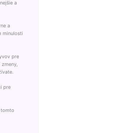
nejšie a
rne a
 minulosti
lyvov pre
ť zmeny,
žívate.
i pre
v tomto