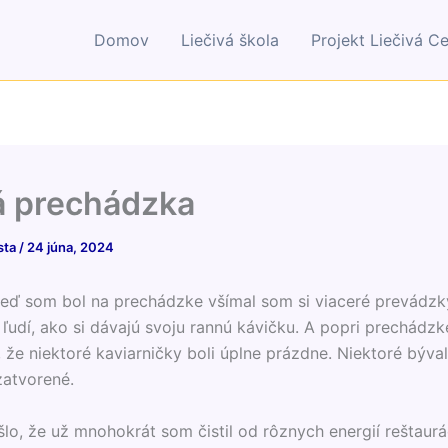
Domov
Liečivá škola
Projekt Liečivá C
 prechádzka
sta
/
24 júna, 2024
eď som bol na prechádzke všímal som si viaceré prevádzky
 ľudí, ako si dávajú svoju rannú kávičku. A popri prechádzk
, že niektoré kaviarničky boli úplne prázdne. Niektoré býva
atvorené.
šlo, že už mnohokrát som čistil od rôznych energií reštaurá