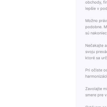
obchody, fi
lepšie v pod
Možno práve
podobne. Mo
sú nakoniec
Nečakajte a
svoju prevád
ktoré sa urč
Pri očiste 
harmonizáci
Zavolajte m
smere pre v