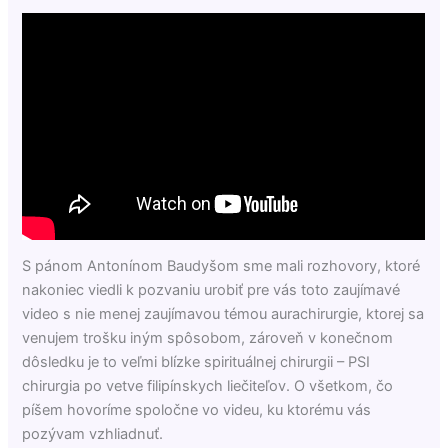
S pánom Antonínom Baudyšom sme mali rozhovory, ktoré
nakoniec viedli k pozvaniu urobiť pre vás toto zaujímavé
video s nie menej zaujímavou témou aurachirurgie, ktorej sa
venujem trošku iným spôsobom, zároveň v konečnom
dôsledku je to veľmi blízke spirituálnej chirurgii – PSI
chirurgia po vetve filipínskych liečiteľov. O všetkom, čo
píšem hovoríme spoločne vo videu, ku ktorému vás
pozývam vzhliadnuť.