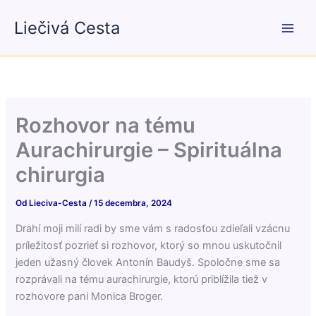
Preskočiť
Liečivá Cesta
na
obsah
Rozhovor na tému
Aurachirurgie – Spirituálna
chirurgia
Od
Lieciva-Cesta
/
15 decembra, 2024
Drahí moji milí radi by sme vám s radosťou zdieľali vzácnu
príležitosť pozrieť si rozhovor, ktorý so mnou uskutočnil
jeden užasný človek Antonín Baudyš. Spoločne sme sa
rozprávali na tému aurachirurgie, ktorú priblížila tiež v
rozhovore pani Monica Broger.