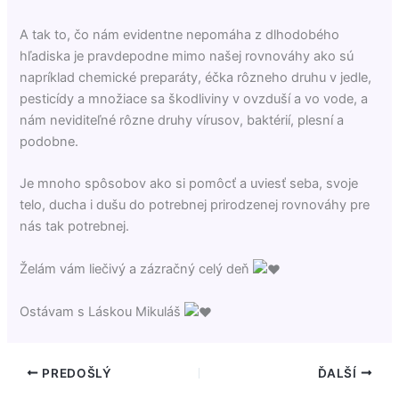
A tak to, čo nám evidentne nepomáha z dlhodobého
hľadiska je pravdepodne mimo našej rovnováhy ako sú
napríklad chemické preparáty, éčka rôzneho druhu v jedle,
pesticídy a množiace sa škodliviny v ovzduší a vo vode, a
nám neviditeľné rôzne druhy vírusov, baktérií, plesní a
podobne.
Je mnoho spôsobov ako si pomôcť a uviesť seba, svoje
telo, ducha i dušu do potrebnej prirodzenej rovnováhy pre
nás tak potrebnej.
Želám vám liečivý a zázračný celý deň
Ostávam s Láskou Mikuláš
PREDOŠLÝ
ĎALŠÍ