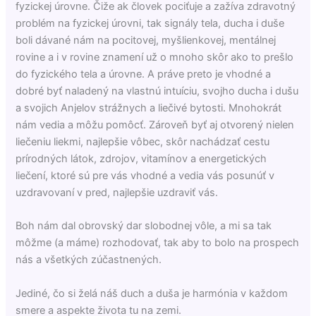
fyzickej úrovne. Čiže ak človek pociťuje a zažíva zdravotný
problém na fyzickej úrovni, tak signály
tela, ducha i duše
boli dávané nám na pocitovej, myšlienkovej, mentálnej
rovine a i v rovine znamení už o mnoho skôr ako to prešlo
do fyzického tela a úrovne. A práve preto je vhodné a
dobré byť naladený na vlastnú intuíciu, svojho ducha i dušu
a svojich Anjelov strážnych a liečivé bytosti. Mnohokrát
nám vedia a môžu pomôcť. Zároveň byť aj otvorený nielen
liečeniu liekmi, najlepšie vôbec, skôr nachádzať cestu
prírodných látok, zdrojov, vitamínov a energetických
liečení, ktoré sú pre vás vhodné a vedia vás posunúť v
uzdravovaní v pred, najlepšie uzdraviť vás.
Boh nám dal obrovský dar slobodnej vôle, a mi sa tak
môžme (a máme) rozhodovať, tak aby to bolo na prospech
nás a všetkých zúčastnených.
Jediné, čo si želá náš duch a duša je harmónia v každom
smere a aspekte života tu na zemi.