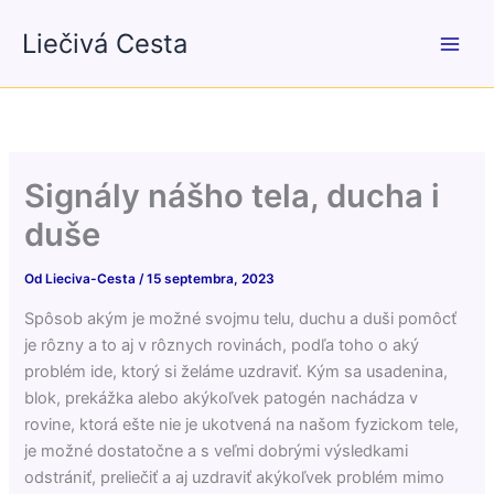
Preskočiť
Liečivá Cesta
na
obsah
Signály nášho tela, ducha i
duše
Od
Lieciva-Cesta
/
15 septembra, 2023
Spôsob akým je možné svojmu telu, duchu a duši pomôcť
je rôzny a to aj v rôznych rovinách, podľa toho o aký
problém ide, ktorý si želáme uzdraviť. Kým sa usadenina,
blok, prekážka alebo akýkoľvek patogén nachádza v
rovine, ktorá ešte nie je ukotvená na našom fyzickom tele,
je možné dostatočne a s veľmi dobrými výsledkami
odstrániť, preliečiť a aj uzdraviť akýkoľvek problém mimo