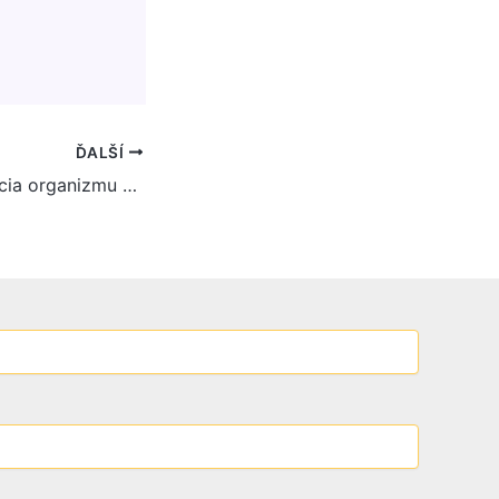
ĎALŠÍ
Očista a detoxikácia organizmu aj formou energetického čistenia a liečenia