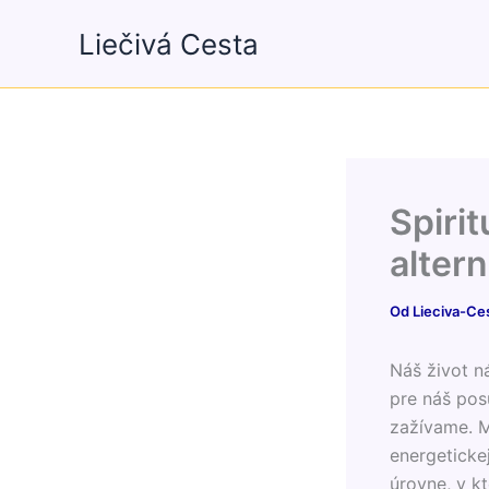
Preskočiť
Liečivá Cesta
na
obsah
Spirit
altern
Od
Lieciva-Ce
Náš život n
pre náš posu
zažívame. Me
energetickej
úrovne, v k