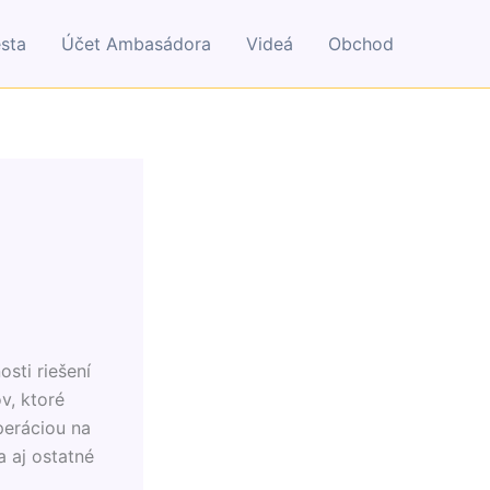
esta
Účet Ambasádora
Videá
Obchod
sti riešení
v, ktoré
operáciou na
a aj ostatné