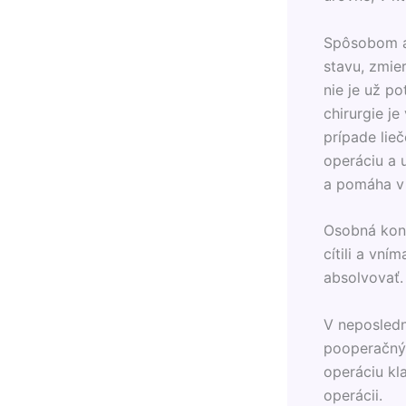
Spôsobom ak
stavu, zmie
nie je už po
chirurgie j
prípade lieč
operáciu a 
a pomáha v t
Osobná konz
cítili a vní
absolvovať.
V neposledn
pooperačnýc
operáciu kl
operácii.