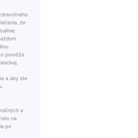
 zdravotného
iečenia, že
tuálnej
 každom
álnu
 to pomôže
asickej.
ie a aby ste
u
eračných a
 telo na
ia po