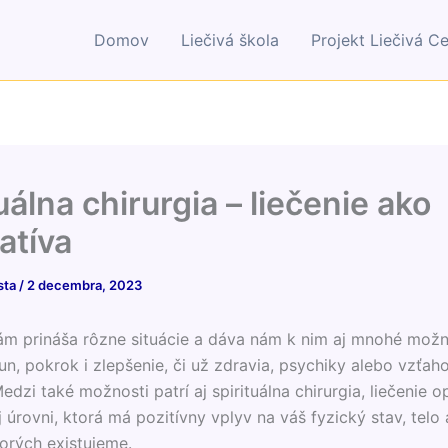
Domov
Liečivá škola
Projekt Liečivá C
uálna chirurgia – liečenie ako
atíva
sta
/
2 decembra, 2023
ám prináša rôzne situácie a dáva nám k nim aj mnohé možno
n, pokrok i zlepšenie, či už zdravia, psychiky alebo vzťaho
dzi také možnosti patrí aj spirituálna chirurgia, liečenie 
 úrovni, ktorá má pozitívny vplyv na váš fyzický stav, telo 
torých existujeme.