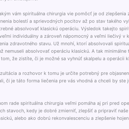
ým vám spirituálna chirurgia vie pomôcť je od zlepšenia
rnenia bolestí a sprievodných pocitov až po stav takého vyl
trebné absolvovať klasickú operáciu. Výsledok takejto spiri
e veľmi individuálny a zároveň nápomocný a veľmi liečivý v
enia zdravotného stavu. Už mnohí, ktorí absolvovali spiritu
už nemuseli absolvovať operáciu klasickú. A tak minimálne
om, že zistíte, či je možné sa vyhnúť skalpelu a operácii kl
ultácia a rozhovor k tomu je určite potrebný pre objasnen
mali, či je táto forma liečenia pre vás vhodná a chceli by ste j
om rade spirituálna chirurgia veľmi pomáha aj pri pred op
h stavoch, kedy je dobré zmierniť, zlepšiť a pripraviť naše
asickú, alebo ako dobrú rekonvalescenciu a zlepšenie hojen