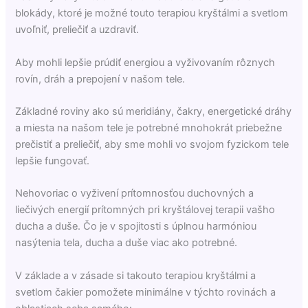
blokády, ktoré je možné touto terapiou kryštálmi a svetlom
uvoľniť, preliečiť a uzdraviť.
Aby mohli lepšie prúdiť energiou a vyživovaním rôznych
rovín, dráh a prepojení v našom tele.
Základné roviny ako sú meridiány, čakry, energetické dráhy
a miesta na našom tele je potrebné mnohokrát priebežne
prečistiť a preliečiť, aby sme mohli vo svojom fyzickom tele
lepšie fungovať.
Nehovoriac o vyživení prítomnosťou duchovných a
liečivých energií prítomných pri kryštálovej terapii vašho
ducha a duše. Čo je v spojitosti s úplnou harmóniou
nasýtenia tela, ducha a duše viac ako potrebné.
V základe a v zásade si takouto terapiou kryštálmi a
svetlom čakier pomožete minimálne v týchto rovinách a