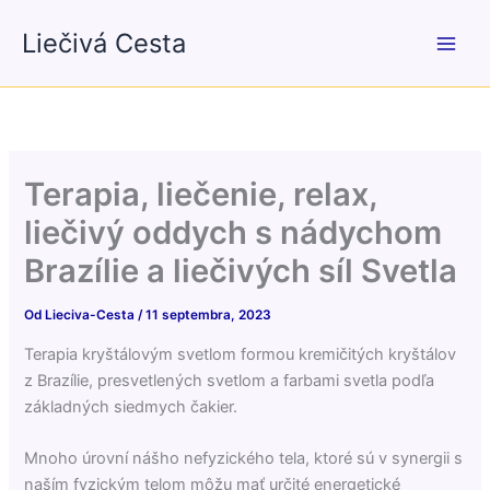
Preskočiť
Liečivá Cesta
na
obsah
Terapia, liečenie, relax,
liečivý oddych s nádychom
Brazílie a liečivých síl Svetla
Od
Lieciva-Cesta
/
11 septembra, 2023
Terapia kryštálovým svetlom formou kremičitých kryštálov
z Brazílie, presvetlených svetlom a farbami svetla podľa
základných siedmych čakier.
Mnoho úrovní nášho nefyzického tela, ktoré sú v synergii s
naším fyzickým telom môžu mať určité energetické