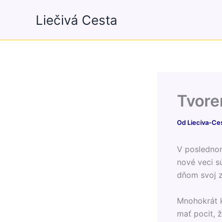
Preskočiť
Liečivá Cesta
na
obsah
Tvoren
Od
Lieciva-Ce
V posledno
nové veci s
dňom svoj 
Mnohokrát 
mať pocit, ž