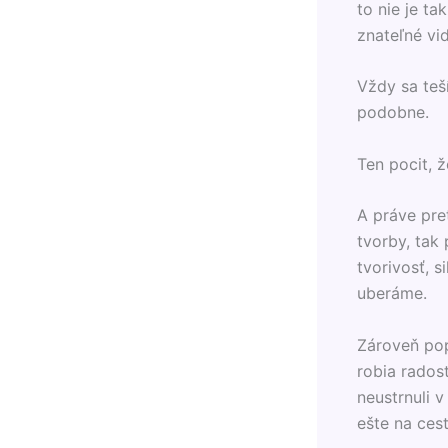
to nie je t
znateľné vid
Vždy sa teš
podobne.
Ten pocit, ž
A práve pret
tvorby, tak
tvorivosť, 
uberáme.
Zároveň pop
robia rados
neustrnuli v
ešte na ces