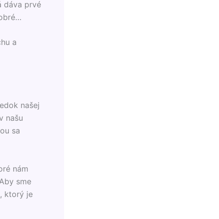
á dáva prvé
dobré…
chu a
ledok našej
 v našu
ťou sa
toré nám
 Aby sme
, ktorý je