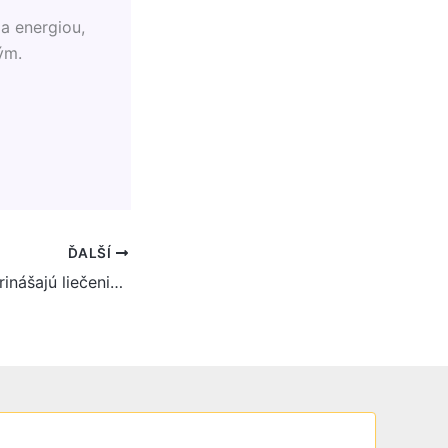
ja energiou,
ým.
ĎALŠÍ
Možnosti, ktoré prinášajú liečenia po vetve filipínskych liečiteľov