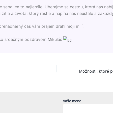
e seba len to najlepšie. Uberajme sa cestou, ktorá nás nabí
u žitia a života, ktorý rastie a napĺňa nás neustále a zakažd
enádherný čas vám prajem drahí moji milí.
so srdečným pozdravom Mikuláš
Vaše meno