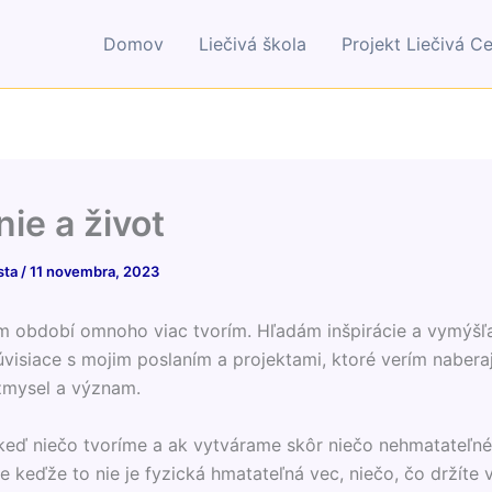
Domov
Liečivá škola
Projekt Liečivá C
ie a život
sta
/
11 novembra, 2023
m období omnoho viac tvorím. Hľadám inšpirácie a vymýšľ
úvisiace s mojim poslaním a projektami, ktoré verím naber
zmysel a význam.
keď niečo tvoríme a ak vytvárame skôr niečo nehmatateľn
e keďže to nie je fyzická hmatateľná vec, niečo, čo držíte 