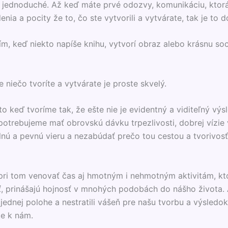
ak jednoduché. Až keď máte prvé odozvy, komunikáciu, ktor
enia a pocity že to, čo ste vytvorili a
vytvárate, tak je to 
ím, keď niekto napíše knihu, vytvorí obraz alebo krásnu so
e niečo tvoríte a vytvárate je proste skvelý.
o keď tvoríme tak, že ešte nie je evidentný a viditeľný výs
 potrebujeme mať obrovskú dávku trpezlivosti, dobrej vízie
silnú a pevnú vieru a nezabúdať prečo tou cestou a tvorivos
ri tom venovať čas aj hmotným i nehmotným aktivitám, k
ť, prinášajú hojnosť v mnohých podobách do nášho života.
 jednej polohe a nestratili vášeň pre našu tvorbu a výsledok
te k nám.