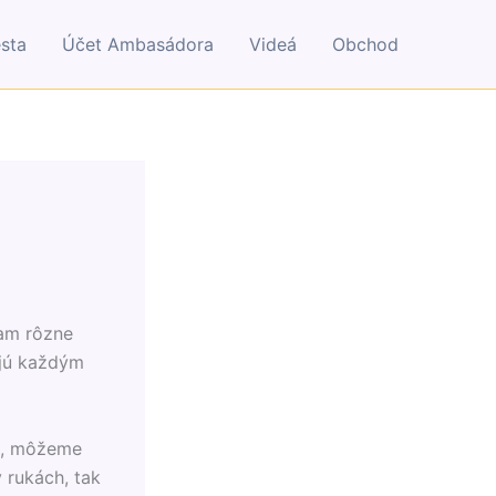
esta
Účet Ambasádora
Videá
Obchod
am rôzne
ajú každým
é, môžeme
v rukách, tak