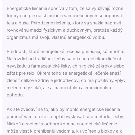
Energetické liečenie spočíva v tom, že sa využívajú rôzne
formy energie na stimuláciu samoliečebných schopností
tela a duše. Prirodzené riešenia, ktoré sa snažia napraviť
rovnováhu medzi
fyzickým a duchovným, pretože každý
organizmus má svoju vlastnú energetickú voľbu.
Prednosti, ktoré energetické liečenia prinášajú, sú mnohé.
Na rozdiel od tradičnej liečby sa pri energetickom liečení
nevyžadujú farmaceutické lieky, chirurgické zákroky alebo
záťaž pre telo. Okrem toho sa energetické liečenie snaží
zlepšiť celkové zdravie jednotlivcov, čo má pozitívny vplyv
nielen na fyzickú, ale aj na mentálnu a emocionálnu
pohodu.
Ak ste zvedaví na to, ako by mohlo energetické liečenie
pomôcť vám, určite sa oplatí vyskúšať túto metódu liečby.
Niekoľko sedení s odborníkom na energetické liečenie
môže viesť k prehĺbeniu vedomia, k uvoľneniu blokov a k