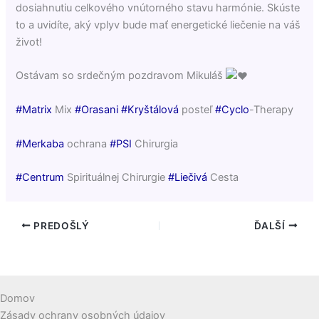
dosiahnutiu celkového vnútorného stavu harmónie. Skúste
to a uvidíte, aký vplyv bude mať energetické liečenie na váš
život!
Ostávam so srdečným pozdravom Mikuláš
#Matrix
Mix
#Orasani
#Kryštálová
posteľ
#Cyclo
-Therapy
#Merkaba
ochrana
#PSI
Chirurgia
#Centrum
Spirituálnej Chirurgie
#Liečivá
Cesta
PREDOŠLÝ
ĎALŠÍ
Domov
Zásady ochrany osobných údajov