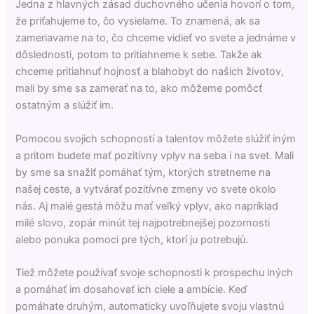
Jedna z hlavných zásad duchovného učenia hovorí o tom,
že priťahujeme to, čo vysielame. To znamená, ak sa
zameriavame na to, čo chceme vidieť vo svete a jednáme v
dôslednosti, potom to pritiahneme k sebe. Takže ak
chceme pritiahnuť hojnosť a blahobyt do našich životov,
mali by sme sa zamerať na to, ako môžeme pomôcť
ostatným a slúžiť im.
Pomocou svojich schopností a talentov môžete slúžiť iným
a pritom budete mať pozitívny vplyv na seba i na svet. Mali
by sme sa snažiť pomáhať tým, ktorých stretneme na
našej ceste, a vytvárať pozitívne zmeny vo svete okolo
nás. Aj malé gestá môžu mať veľký vplyv, ako napríklad
milé slovo, zopár minút tej najpotrebnejšej pozornosti
alebo ponuka pomoci pre tých, ktorí ju potrebujú.
Tiež môžete používať svoje schopnosti k prospechu iných
a pomáhať im dosahovať ich ciele a ambície. Keď
pomáhate druhým, automaticky uvoľňujete svoju vlastnú