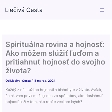
Preskočiť
Liečivá Cesta
na
obsah
Spirituálna rovina a hojnosť:
Ako môžem slúžiť ľuďom a
pritiahnuť hojnosť do svojho
života?
Od
Lieciva-Cesta
/
11 marca, 2024
Každý z nás túži po hojnosti a blahobyte v živote. Avšak,
čo ak vám poviem, že jeden zo spôsobov, ako dosiahnuť
hojnosť, leží v tom, ako robíte veci pre iných?