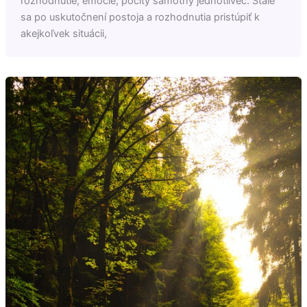
rozhodnutie, emócie, pocity samotný jednotlivec. Stále
sa po uskutočnení postoja a rozhodnutia pristúpiť k
akejkoľvek situácii,