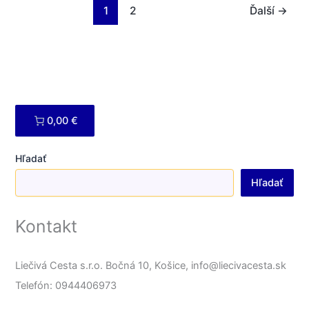
1
2
Ďalší
→
0,00 €
Hľadať
Hľadať
Kontakt
Liečivá Cesta s.r.o. Bočná 10, Košice, info@liecivacesta.sk
Telefón: 0944406973