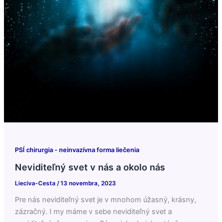
PSÍ chirurgia - neinvazívna forma liečenia
Neviditeľný svet v nás a okolo nás
Lieciva-Cesta
/
13 novembra, 2023
Pre nás neviditeľný svet je v mnohom úžasný, krásny,
zázračný. I my máme v sebe neviditeľný svet a