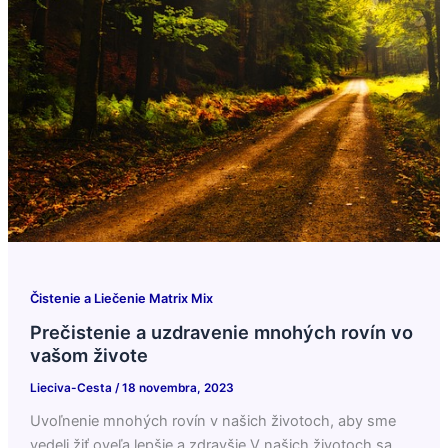
Čistenie a Liečenie Matrix Mix
Prečistenie a uzdravenie mnohých rovín vo
vašom živote
Lieciva-Cesta
/
18 novembra, 2023
Uvoľnenie mnohých rovín v našich životoch, aby sme
vedeli žiť oveľa lepšie a zdravšie.V našich životoch sa