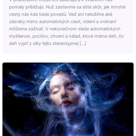
pomaly približujú. Nuž zastavme sa ešte skôr, jak mnohé
cesty nás kde kade povedú. Veď ani netušíme aké
zázraky mimo automatických ciest, videní a vnímaní
môžeme zažívať. V nekonečnom slede automatických
myšlienok, pocitov, chcení a nálad, ktoré máme deň, čo
deň vyjsť z ulity tejto stereotypnej […]