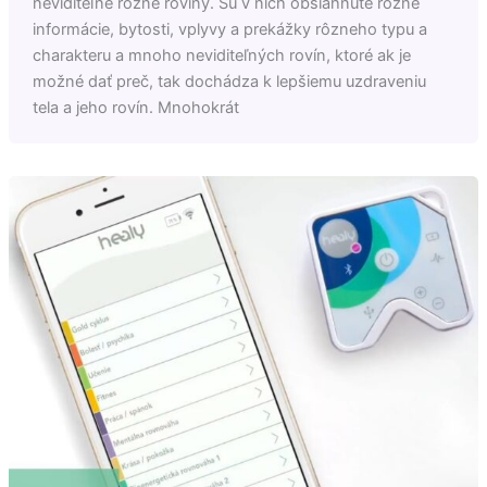
neviditeľné rôzne roviny. Sú v nich obsiahnuté rôzne
informácie, bytosti, vplyvy a prekážky rôzneho typu a
charakteru a mnoho neviditeľných rovín, ktoré ak je
možné dať preč, tak dochádza k lepšiemu uzdraveniu
tela a jeho rovín. Mnohokrát