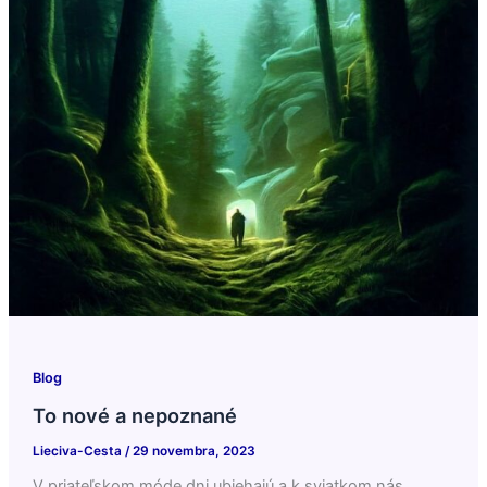
Blog
To nové a nepoznané
Lieciva-Cesta
/
29 novembra, 2023
V priateľskom móde dni ubiehajú a k sviatkom nás