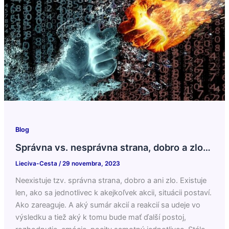
Blog
Správna vs. nesprávna strana, dobro a zlo…
Lieciva-Cesta
/
29 novembra, 2023
Neexistuje tzv. správna strana, dobro a ani zlo. Existuje
len, ako sa jednotlivec k akejkoľvek akcii, situácii postaví.
Ako zareaguje. A aký sumár akcií a reakcií sa udeje vo
výsledku a tiež aký k tomu bude mať ďalší postoj,