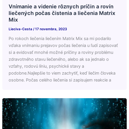
Vnímanie a videnie rôznych príčin a rovín
liečených počas čistenia a liečenia Matrix
Mix
Lieciva-Cesta
/
17 novembra, 2023
Po rokoch liečenia liečením Matrix Mix sa mi podarilo
vďaka vnímaniu prejavov počas liečenia u ľudí zapisovať
si a evidovať mnohé možné príčiny a roviny problému
zdravotného stavu liečeného, alebo ak sa jednalo o
vzťahy, rodovú líniu, psychické stavy a
podobne.Najlepšie to viem zachytiť, keď liečim človeka
osobne. Počas celého liečenia si zapisujem reakcie a