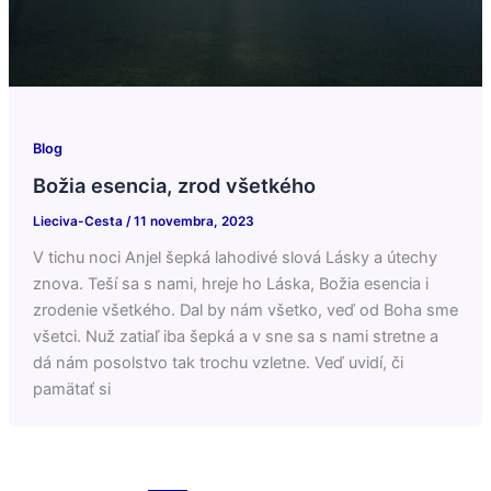
Blog
Božia esencia, zrod všetkého
Lieciva-Cesta
/
11 novembra, 2023
V tichu noci Anjel šepká lahodivé slová Lásky a útechy
znova. Teší sa s nami, hreje ho Láska, Božia esencia i
zrodenie všetkého. Dal by nám všetko, veď od Boha sme
všetci. Nuž zatiaľ iba šepká a v sne sa s nami stretne a
dá nám posolstvo tak trochu vzletne. Veď uvidí, či
pamätať si