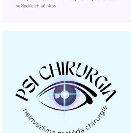
nežiadúcich účinkov.