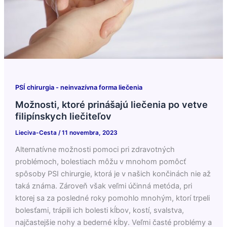
PSÍ chirurgia - neinvazívna forma liečenia
Možnosti, ktoré prinášajú liečenia po vetve
filipínskych liečiteľov
Lieciva-Cesta
/
11 novembra, 2023
Alternatívne možnosti pomoci pri zdravotných
problémoch, bolestiach môžu v mnohom pomôcť
spôsoby PSI chirurgie, ktorá je v našich končinách nie až
taká známa. Zároveň však veľmi účinná metóda, pri
ktorej sa za posledné roky pomohlo mnohým, ktorí trpeli
bolesťami, trápili ich bolesti kĺbov, kostí, svalstva,
najčastejšie nohy a bederné kĺby. Veľmi časté problémy a