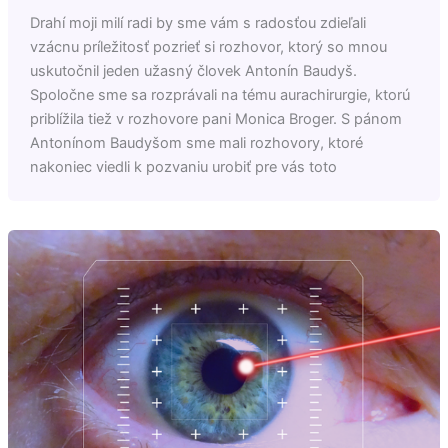
Drahí moji milí radi by sme vám s radosťou zdieľali
vzácnu príležitosť pozrieť si rozhovor, ktorý so mnou
uskutočnil jeden užasný človek Antonín Baudyš.
Spoločne sme sa rozprávali na tému aurachirurgie, ktorú
priblížila tiež v rozhovore pani Monica Broger. S pánom
Antonínom Baudyšom sme mali rozhovory, ktoré
nakoniec viedli k pozvaniu urobiť pre vás toto