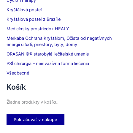
Cyclo Therapy
Kryštálová posteľ
Kryštálová posteľ z Brazílie
Medicínsky prostriedok HEALY
Merkaba Ochrana Kryštálom, Očista od negatívnych
energií u ľudí, priestory, byty, domy
ORASANI©® starobylé liečiteľské umenie
PSÍ chirurgia – neinvazívna forma liečenia
Všeobecné
Košík
Žiadne produkty v košíku.
Pokračovať v nákupe