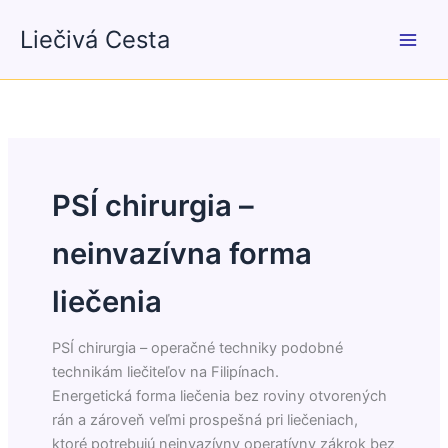
Preskočiť
Liečivá Cesta
na
obsah
PSÍ chirurgia –
neinvazívna forma
liečenia
PSÍ chirurgia – operačné techniky podobné
technikám liečiteľov na Filipínach.
Energetická forma liečenia bez roviny otvorených
rán a zároveň veľmi prospešná pri liečeniach,
ktoré potrebujú neinvazívny operatívny zákrok bez