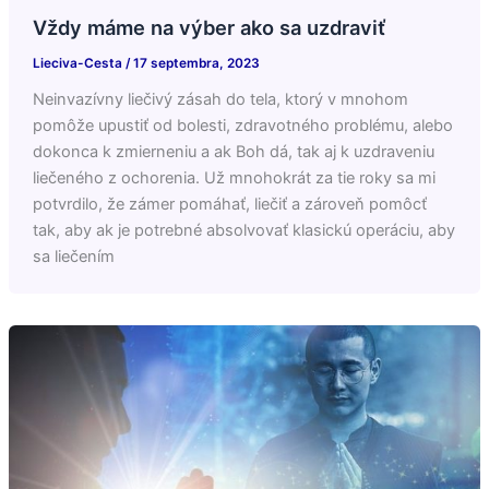
Vždy máme na výber ako sa uzdraviť
Lieciva-Cesta
/
17 septembra, 2023
Neinvazívny liečivý zásah do tela, ktorý v mnohom
pomôže upustiť od bolesti, zdravotného problému, alebo
dokonca k zmierneniu a ak Boh dá, tak aj k uzdraveniu
liečeného z ochorenia. Už mnohokrát za tie roky sa mi
potvrdilo, že zámer pomáhať, liečiť a zároveň pomôcť
tak, aby ak je potrebné absolvovať klasickú operáciu, aby
sa liečením