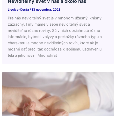
Neviditeľný svet v nás a okolo nás
Lieciva-Cesta
/
13 novembra, 2023
Pre nás neviditeľný svet je v mnohom úžasný, krásny,
zázračný. I my máme v sebe neviditeľný svet a
neviditeľné rôzne roviny. Sú v nich obsiahnuté rôzne
informácie, bytosti, vplyvy a prekážky rôzneho typu a
charakteru a mnoho neviditeľných rovín, ktoré ak je
možné dať preč, tak dochádza k lepšiemu uzdraveniu
tela a jeho rovín. Mnohokrát